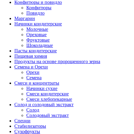
Конфитюры и повидло
Конфитюры
Повидло
Маргарин
Начинки кондитерские
Молочные
Ореховые
Фруктовые
Шоколадные
Пасты кондитерские
Пищевая химия
Продукты на основе пророщенного зерна
Семена и Орехи
Орехи
Семена
Смеси и концентраты
Начинки сухие
Смеси кондитерские
Смеси хлебопекарные
Солод и солодовый экстракт
Солод
Солодовый экстракт
Специи
Стабилизаторы
Сухофрукты