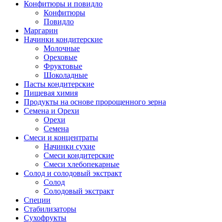
Конфитюры и повидло
Конфитюры
Повидло
Маргарин
Начинки кондитерские
Молочные
Ореховые
Фруктовые
Шоколадные
Пасты кондитерские
Пищевая химия
Продукты на основе пророщенного зерна
Семена и Орехи
Орехи
Семена
Смеси и концентраты
Начинки сухие
Смеси кондитерские
Смеси хлебопекарные
Солод и солодовый экстракт
Солод
Солодовый экстракт
Специи
Стабилизаторы
Сухофрукты