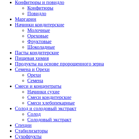
Конфитюры и повидло
Конфитюры
Повидло
Маргарин
Начинки кондитерские
Молочные
Ореховые
Фруктовые
Шоколадные
Пасты кондитерские
Пищевая химия
Продукты на основе пророщенного зерна
Семена и Орехи
Орехи
Семена
Смеси и концентраты
Начинки сухие
Смеси кондитерские
Смеси хлебопекарные
Солод и солодовый экстракт
Солод
Солодовый экстракт
Специи
Стабилизаторы
Сухофрукты