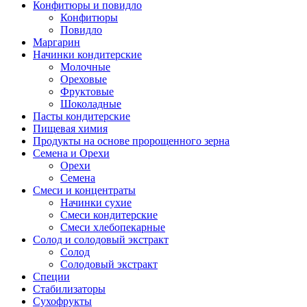
Конфитюры и повидло
Конфитюры
Повидло
Маргарин
Начинки кондитерские
Молочные
Ореховые
Фруктовые
Шоколадные
Пасты кондитерские
Пищевая химия
Продукты на основе пророщенного зерна
Семена и Орехи
Орехи
Семена
Смеси и концентраты
Начинки сухие
Смеси кондитерские
Смеси хлебопекарные
Солод и солодовый экстракт
Солод
Солодовый экстракт
Специи
Стабилизаторы
Сухофрукты