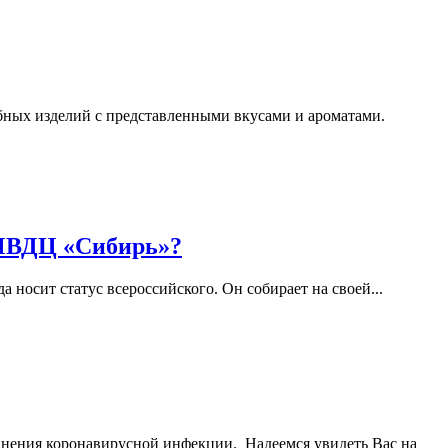
бных изделий с представленными вкусами и ароматами.
 МВДЦ «Сибирь»?
 носит статус всероссийского. Он собирает на своей...
транения коронавирусной инфекции. Надеемся увидеть Вас на