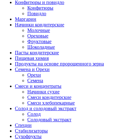
Конфитюры и повидло
Конфитюры
Повидло
Маргарин
Начинки кондитерские
Молочные
Ореховые
Фруктовые
Шоколадные
Пасты кондитерские
Пищевая химия
Продукты на основе пророщенного зерна
Семена и Орехи
Орехи
Семена
Смеси и концентраты
Начинки сухие
Смеси кондитерские
Смеси хлебопекарные
Солод и солодовый экстракт
Солод
Солодовый экстракт
Специи
Стабилизаторы
Сухофрукты