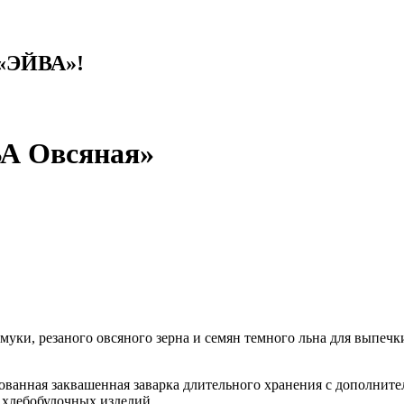
 «ЭЙВА»!
ВА Овсяная»
муки, резаного овсяного зерна и семян темного льна для выпеч
анная заквашенная заварка длительного хранения с дополните
а хлебобулочных изделий.