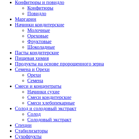
Конфитюры и повидло
Конфитюры
Повидло
Маргарин
Начинки кондитерские
Молочные
Ореховые
Фруктовые
Шоколадные
Пасты кондитерские
Пищевая химия
Продукты на основе пророщенного зерна
Семена и Орехи
Орехи
Семена
Смеси и концентраты
Начинки сухие
Смеси кондитерские
Смеси хлебопекарные
Солод и солодовый экстракт
Солод
Солодовый экстракт
Специи
Стабилизаторы
Сухофрукты