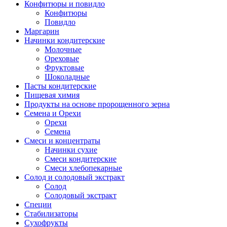
Конфитюры и повидло
Конфитюры
Повидло
Маргарин
Начинки кондитерские
Молочные
Ореховые
Фруктовые
Шоколадные
Пасты кондитерские
Пищевая химия
Продукты на основе пророщенного зерна
Семена и Орехи
Орехи
Семена
Смеси и концентраты
Начинки сухие
Смеси кондитерские
Смеси хлебопекарные
Солод и солодовый экстракт
Солод
Солодовый экстракт
Специи
Стабилизаторы
Сухофрукты