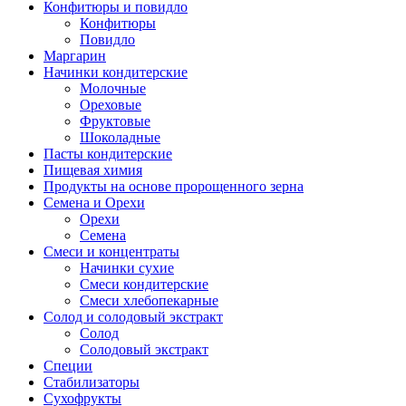
Конфитюры и повидло
Конфитюры
Повидло
Маргарин
Начинки кондитерские
Молочные
Ореховые
Фруктовые
Шоколадные
Пасты кондитерские
Пищевая химия
Продукты на основе пророщенного зерна
Семена и Орехи
Орехи
Семена
Смеси и концентраты
Начинки сухие
Смеси кондитерские
Смеси хлебопекарные
Солод и солодовый экстракт
Солод
Солодовый экстракт
Специи
Стабилизаторы
Сухофрукты