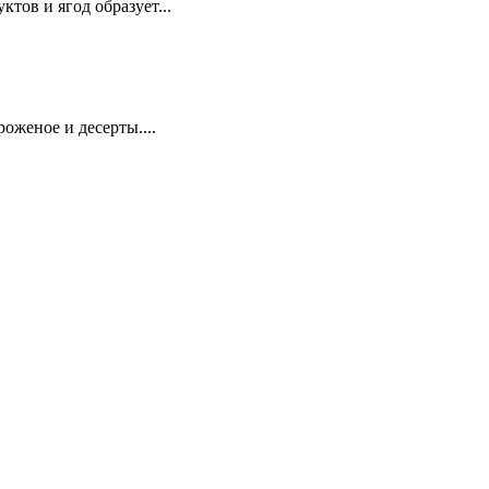
тов и ягод образует...
оженое и десерты....