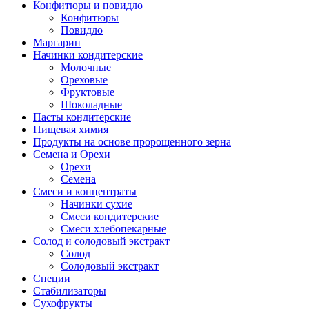
Конфитюры и повидло
Конфитюры
Повидло
Маргарин
Начинки кондитерские
Молочные
Ореховые
Фруктовые
Шоколадные
Пасты кондитерские
Пищевая химия
Продукты на основе пророщенного зерна
Семена и Орехи
Орехи
Семена
Смеси и концентраты
Начинки сухие
Смеси кондитерские
Смеси хлебопекарные
Солод и солодовый экстракт
Солод
Солодовый экстракт
Специи
Стабилизаторы
Сухофрукты