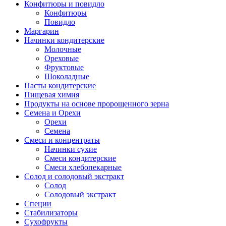
Конфитюры и повидло
Конфитюры
Повидло
Маргарин
Начинки кондитерские
Молочные
Ореховые
Фруктовые
Шоколадные
Пасты кондитерские
Пищевая химия
Продукты на основе пророщенного зерна
Семена и Орехи
Орехи
Семена
Смеси и концентраты
Начинки сухие
Смеси кондитерские
Смеси хлебопекарные
Солод и солодовый экстракт
Солод
Солодовый экстракт
Специи
Стабилизаторы
Сухофрукты