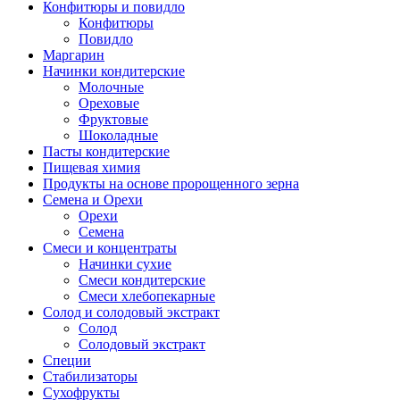
Конфитюры и повидло
Конфитюры
Повидло
Маргарин
Начинки кондитерские
Молочные
Ореховые
Фруктовые
Шоколадные
Пасты кондитерские
Пищевая химия
Продукты на основе пророщенного зерна
Семена и Орехи
Орехи
Семена
Смеси и концентраты
Начинки сухие
Смеси кондитерские
Смеси хлебопекарные
Солод и солодовый экстракт
Солод
Солодовый экстракт
Специи
Стабилизаторы
Сухофрукты