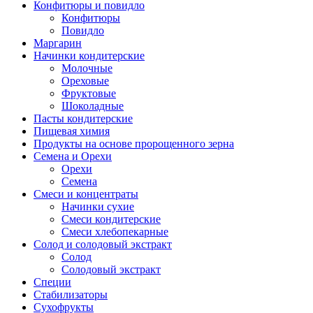
Конфитюры и повидло
Конфитюры
Повидло
Маргарин
Начинки кондитерские
Молочные
Ореховые
Фруктовые
Шоколадные
Пасты кондитерские
Пищевая химия
Продукты на основе пророщенного зерна
Семена и Орехи
Орехи
Семена
Смеси и концентраты
Начинки сухие
Смеси кондитерские
Смеси хлебопекарные
Солод и солодовый экстракт
Солод
Солодовый экстракт
Специи
Стабилизаторы
Сухофрукты