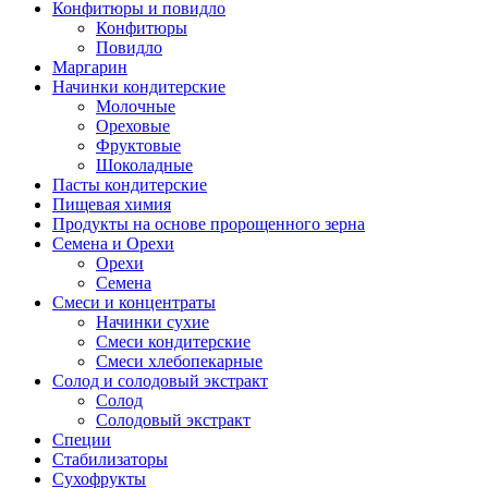
Конфитюры и повидло
Конфитюры
Повидло
Маргарин
Начинки кондитерские
Молочные
Ореховые
Фруктовые
Шоколадные
Пасты кондитерские
Пищевая химия
Продукты на основе пророщенного зерна
Семена и Орехи
Орехи
Семена
Смеси и концентраты
Начинки сухие
Смеси кондитерские
Смеси хлебопекарные
Солод и солодовый экстракт
Солод
Солодовый экстракт
Специи
Стабилизаторы
Сухофрукты