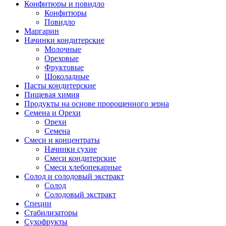
Конфитюры и повидло
Конфитюры
Повидло
Маргарин
Начинки кондитерские
Молочные
Ореховые
Фруктовые
Шоколадные
Пасты кондитерские
Пищевая химия
Продукты на основе пророщенного зерна
Семена и Орехи
Орехи
Семена
Смеси и концентраты
Начинки сухие
Смеси кондитерские
Смеси хлебопекарные
Солод и солодовый экстракт
Солод
Солодовый экстракт
Специи
Стабилизаторы
Сухофрукты