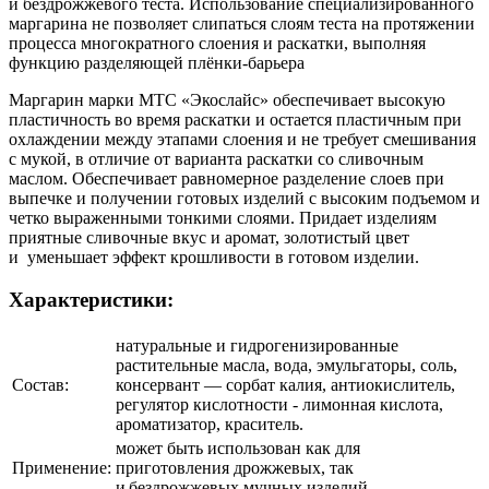
и
бездрожжевого
теста. Использование специализированного
маргарина не позволяет слипаться слоям теста на протяжении
процесса многократного слоения и раскатки, выполняя
функцию разделяющей плёнки-барьера
Маргарин
марки МТС «
Экослайс
»
обеспечивает высокую
пластичность во время раскатки и остается пластичным при
охлаждении между этапами слоения и не требует смешивания
с мукой, в отличие от варианта раскатки со сливочным
маслом. Обеспечивает равномерное разделение слоев при
выпечке и получении готовых изделий с высоким подъемом и
четко выраженными тонкими слоями. Придает изделиям
приятные сливочные вкус и аромат, золотистый цвет
и уменьшает эффект крошливости в готовом изделии.
Характеристики:
натуральные и гидрогенизированные
растительные масла, вода, эмульгаторы, соль,
Состав:
консервант — сорбат калия, антиокислитель,
регулятор кислотности - лимонная кислота,
ароматизатор, краситель.
может быть использован как для
Применение:
приготовления дрожжевых, так
и бездрожжевых мучных изделий.