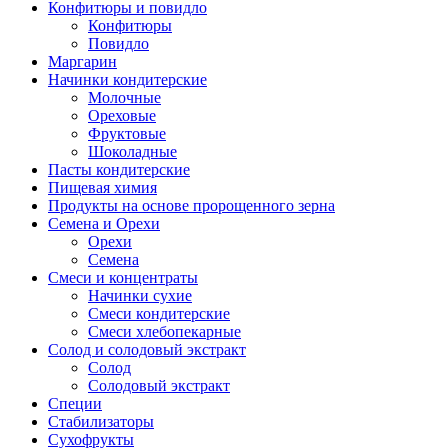
Конфитюры и повидло
Конфитюры
Повидло
Маргарин
Начинки кондитерские
Молочные
Ореховые
Фруктовые
Шоколадные
Пасты кондитерские
Пищевая химия
Продукты на основе пророщенного зерна
Семена и Орехи
Орехи
Семена
Смеси и концентраты
Начинки сухие
Смеси кондитерские
Смеси хлебопекарные
Солод и солодовый экстракт
Солод
Солодовый экстракт
Специи
Стабилизаторы
Сухофрукты