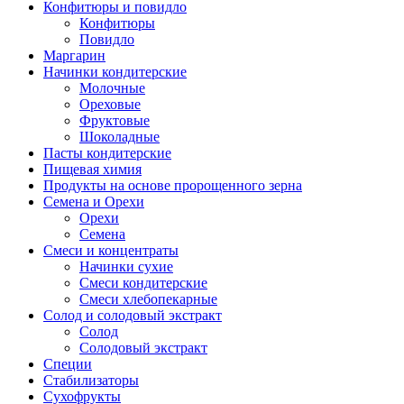
Конфитюры и повидло
Конфитюры
Повидло
Маргарин
Начинки кондитерские
Молочные
Ореховые
Фруктовые
Шоколадные
Пасты кондитерские
Пищевая химия
Продукты на основе пророщенного зерна
Семена и Орехи
Орехи
Семена
Смеси и концентраты
Начинки сухие
Смеси кондитерские
Смеси хлебопекарные
Солод и солодовый экстракт
Солод
Солодовый экстракт
Специи
Стабилизаторы
Сухофрукты