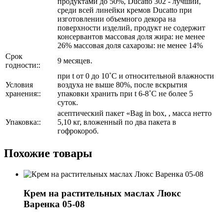
продуктами до 50%, Ducatto 302 - лучший,
среди всей линейки кремов Ducatto при
изготовлении объемного декора на
поверхности изделий, продукт не содержит
консервантов массовая доля жира: не менее
26% массовая доля сахарозы: не менее 14%
Срок
9 месяцев.
годности::
при t от 0 до 10˚С и относительной влажности
Условия
воздуха не выше 80%, после вскрытия
хранения::
упаковки хранить при t 6-8˚С не более 5
суток.
асептический пакет «Bag in box, , масса нетто
Упаковка::
5,10 кг, вложенный по два пакета в
гофрокороб.
Похожие товары
Крем на растительных маслах Люкс
Варенка 05-08