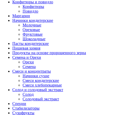
Конфитюры и повидло
Конфитюры
Повидло
Маргарин
Начинки кондитерские
Молочные
Ореховые
Фруктовые
Шоколадные
Пасты кондитерские
Пищевая химия
Продукты на основе пророщенного зерна
Семена и Орехи
Орехи
Семена
Смеси и концентраты
Начинки сухие
Смеси кондитерские
Смеси хлебопекарные
Солод и солодовый экстракт
Солод
Солодовый экстракт
Специи
Стабилизаторы
Сухофрукты