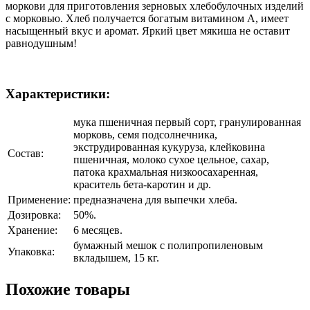
моркови для приготовления зерновых хлебобулочных изделий
с морковью. Хлеб получается богатым витамином А, имеет
насыщенный вкус и аромат. Яркий цвет мякиша не оставит
равнодушным!
Характеристики:
мука пшеничная первый сорт, гранулированная
морковь, семя подсолнечника,
экструдированная кукуруза, клейковина
Состав:
пшеничная, молоко сухое цельное, сахар,
патока крахмальная низкоосахаренная,
краситель бета-каротин и др.
Применение:
предназначена для выпечки хлеба.
Дозировка:
50%.
Хранение:
6 месяцев.
бумажный мешок с полипропиленовым
Упаковка:
вкладышем, 15 кг.
Похожие товары