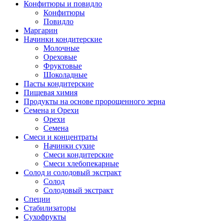
Конфитюры и повидло
Конфитюры
Повидло
Маргарин
Начинки кондитерские
Молочные
Ореховые
Фруктовые
Шоколадные
Пасты кондитерские
Пищевая химия
Продукты на основе пророщенного зерна
Семена и Орехи
Орехи
Семена
Смеси и концентраты
Начинки сухие
Смеси кондитерские
Смеси хлебопекарные
Солод и солодовый экстракт
Солод
Солодовый экстракт
Специи
Стабилизаторы
Сухофрукты