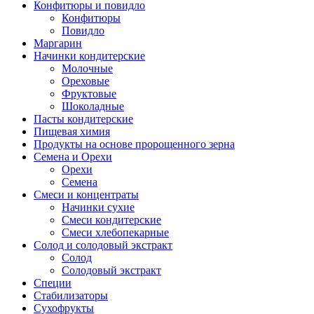
Конфитюры и повидло
Конфитюры
Повидло
Маргарин
Начинки кондитерские
Молочные
Ореховые
Фруктовые
Шоколадные
Пасты кондитерские
Пищевая химия
Продукты на основе пророщенного зерна
Семена и Орехи
Орехи
Семена
Смеси и концентраты
Начинки сухие
Смеси кондитерские
Смеси хлебопекарные
Солод и солодовый экстракт
Солод
Солодовый экстракт
Специи
Стабилизаторы
Сухофрукты