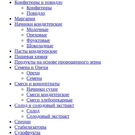
Конфитюры и повидло
Конфитюры
Повидло
Маргарин
Начинки кондитерские
Молочные
Ореховые
Фруктовые
Шоколадные
Пасты кондитерские
Пищевая химия
Продукты на основе пророщенного зерна
Семена и Орехи
Орехи
Семена
Смеси и концентраты
Начинки сухие
Смеси кондитерские
Смеси хлебопекарные
Солод и солодовый экстракт
Солод
Солодовый экстракт
Специи
Стабилизаторы
Сухофрукты