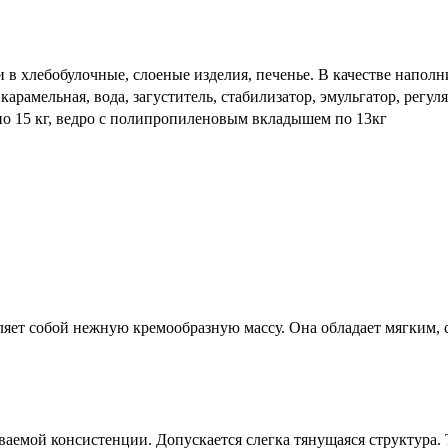
и в хлебобулочные, слоеные изделия, печенье. В качестве наполн
карамельная, вода, загуститель, стабилизатор, эмульгатор, регул
 15 кг, ведро с полипропиленовым вкладышем по 13кг
яет собой нежную кремообразную массу. Она обладает мягким, сл
аемой консистенции. Допускается слегка тянущаяся структура. 