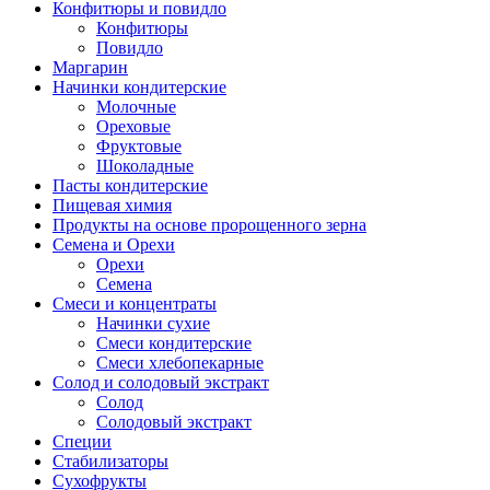
Конфитюры и повидло
Конфитюры
Повидло
Маргарин
Начинки кондитерские
Молочные
Ореховые
Фруктовые
Шоколадные
Пасты кондитерские
Пищевая химия
Продукты на основе пророщенного зерна
Семена и Орехи
Орехи
Семена
Смеси и концентраты
Начинки сухие
Смеси кондитерские
Смеси хлебопекарные
Солод и солодовый экстракт
Солод
Солодовый экстракт
Специи
Стабилизаторы
Сухофрукты