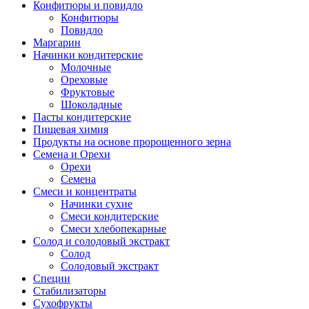
Конфитюры и повидло
Конфитюры
Повидло
Маргарин
Начинки кондитерские
Молочные
Ореховые
Фруктовые
Шоколадные
Пасты кондитерские
Пищевая химия
Продукты на основе пророщенного зерна
Семена и Орехи
Орехи
Семена
Смеси и концентраты
Начинки сухие
Смеси кондитерские
Смеси хлебопекарные
Солод и солодовый экстракт
Солод
Солодовый экстракт
Специи
Стабилизаторы
Сухофрукты