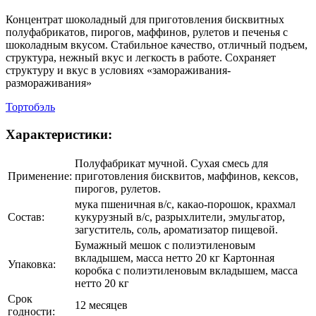
Концентрат шоколадный для приготовления бисквитных
полуфабрикатов, пирогов, маффинов, рулетов и печенья с
шоколадным вкусом. Стабильное качество, отличный подъем,
структура, нежный вкус и легкость в работе. Сохраняет
структуру и вкус в условиях «замораживания-
размораживания»
Тортобэль
Характеристики:
Полуфабрикат мучной. Сухая смесь для
Применение:
приготовления бисквитов, маффинов, кексов,
пирогов, рулетов.
мука пшеничная в/с, какао-порошок, крахмал
Состав:
кукурузный в/с, разрыхлители, эмульгатор,
загуститель, соль, ароматизатор пищевой.
Бумажный мешок с полиэтиленовым
вкладышем, масса нетто 20 кг Картонная
Упаковка:
коробка с полиэтиленовым вкладышем, масса
нетто 20 кг
Срок
12 месяцев
годности: