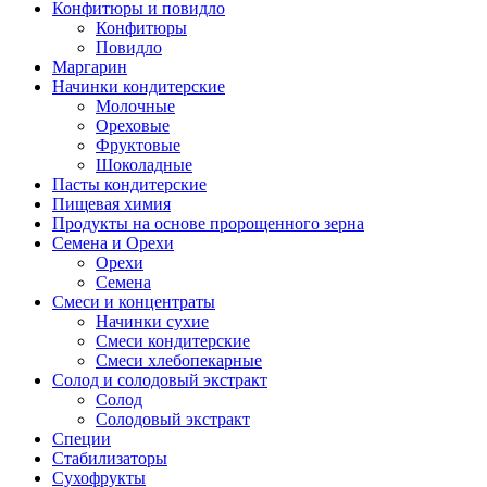
Конфитюры и повидло
Конфитюры
Повидло
Маргарин
Начинки кондитерские
Молочные
Ореховые
Фруктовые
Шоколадные
Пасты кондитерские
Пищевая химия
Продукты на основе пророщенного зерна
Семена и Орехи
Орехи
Семена
Смеси и концентраты
Начинки сухие
Смеси кондитерские
Смеси хлебопекарные
Солод и солодовый экстракт
Солод
Солодовый экстракт
Специи
Стабилизаторы
Сухофрукты