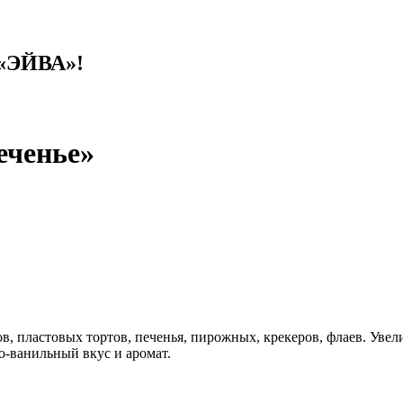
 «ЭЙВА»!
еченье»
 пластовых тортов, печенья, пирожных, крекеров, флаев. Увелич
о-ванильный вкус и аромат.