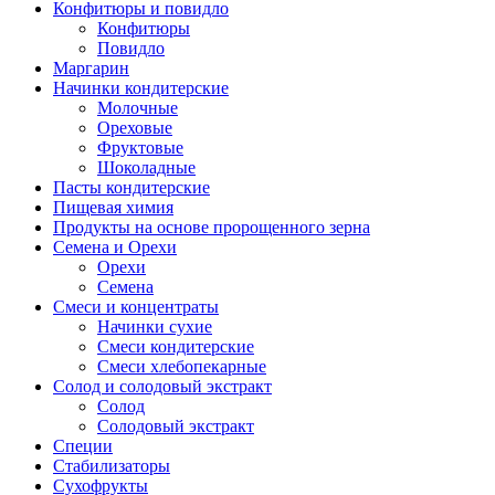
Конфитюры и повидло
Конфитюры
Повидло
Маргарин
Начинки кондитерские
Молочные
Ореховые
Фруктовые
Шоколадные
Пасты кондитерские
Пищевая химия
Продукты на основе пророщенного зерна
Семена и Орехи
Орехи
Семена
Смеси и концентраты
Начинки сухие
Смеси кондитерские
Смеси хлебопекарные
Солод и солодовый экстракт
Солод
Солодовый экстракт
Специи
Стабилизаторы
Сухофрукты