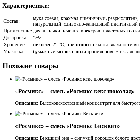
Характеристики:
мука соевая, крахмал пшеничный, разрыхлитель, 
Состав:
натуральный, сливочно-ванильный идентичный 
Применение:
для выпечки печенья, крекеров, пластовых тортов
Дозировка:
5%/
Хранение:
не более 25 °C, при относительной влажности во
Упаковка:
бумажный мешок с полипропиленовым вкладышем
Похожие товары
«Росмикс» – смесь «Росмикс кекс шоколад»
Описание:
Высококачественный концентрат для быстрого
«Росмикс» – смесь «Росмикс Бисквит»
Описание:
Внешний вид – сыпучий порошок белого цвета