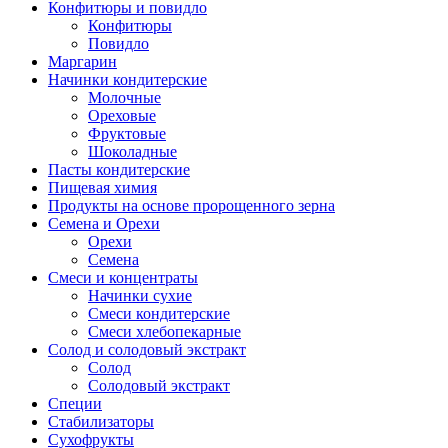
Конфитюры и повидло
Конфитюры
Повидло
Маргарин
Начинки кондитерские
Молочные
Ореховые
Фруктовые
Шоколадные
Пасты кондитерские
Пищевая химия
Продукты на основе пророщенного зерна
Семена и Орехи
Орехи
Семена
Смеси и концентраты
Начинки сухие
Смеси кондитерские
Смеси хлебопекарные
Солод и солодовый экстракт
Солод
Солодовый экстракт
Специи
Стабилизаторы
Сухофрукты