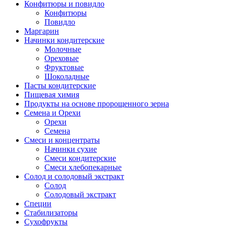
Конфитюры и повидло
Конфитюры
Повидло
Маргарин
Начинки кондитерские
Молочные
Ореховые
Фруктовые
Шоколадные
Пасты кондитерские
Пищевая химия
Продукты на основе пророщенного зерна
Семена и Орехи
Орехи
Семена
Смеси и концентраты
Начинки сухие
Смеси кондитерские
Смеси хлебопекарные
Солод и солодовый экстракт
Солод
Солодовый экстракт
Специи
Стабилизаторы
Сухофрукты