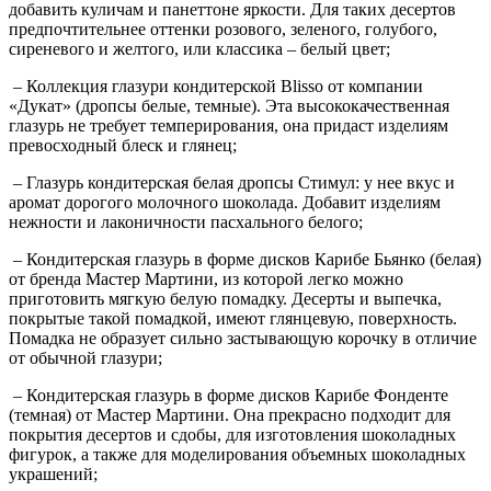
добавить куличам и панеттоне яркости. Для таких десертов
предпочтительнее оттенки розового, зеленого, голубого,
сиреневого и желтого, или классика – белый цвет;
– Коллекция глазури кондитерской Blisso от компании
«Дукат» (дропсы белые, темные). Эта высококачественная
глазурь не требует темперирования, она придаст изделиям
превосходный блеск и глянец;
– Глазурь кондитерская белая дропсы Стимул: у нее вкус и
аромат дорогого молочного шоколада. Добавит изделиям
нежности и лаконичности пасхального белого;
– Кондитерская глазурь в форме дисков Карибе Бьянко (белая)
от бренда Мастер Мартини, из которой легко можно
приготовить мягкую белую помадку. Десерты и выпечка,
покрытые такой помадкой, имеют глянцевую, поверхность.
Помадка не образует сильно застывающую корочку в отличие
от обычной глазури;
– Кондитерская глазурь в форме дисков Карибе Фонденте
(темная) от Мастер Мартини. Она прекрасно подходит для
покрытия десертов и сдобы, для изготовления шоколадных
фигурок, а также для моделирования объемных шоколадных
украшений;