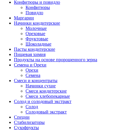
Конфитюры и повидло
Конфитюры
Повидло
Маргарин
Начинки кондитерские
Молочные
Ореховые
Фруктовые
Шоколадные
Пасты кондитерские
Пищевая химия
Продукты на основе пророщенного зерна
Семена и Орехи
Орехи
Семена
Смеси и концентраты
Начинки сухие
Смеси кондитерские
Смеси хлебопекарные
Солод и солодовый экстракт
Солод
Солодовый экстракт
Специи
Стабилизаторы
Сухофрукты