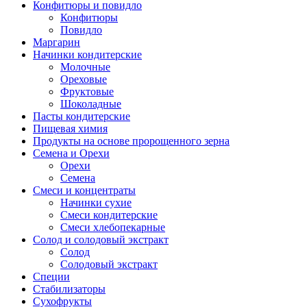
Конфитюры и повидло
Конфитюры
Повидло
Маргарин
Начинки кондитерские
Молочные
Ореховые
Фруктовые
Шоколадные
Пасты кондитерские
Пищевая химия
Продукты на основе пророщенного зерна
Семена и Орехи
Орехи
Семена
Смеси и концентраты
Начинки сухие
Смеси кондитерские
Смеси хлебопекарные
Солод и солодовый экстракт
Солод
Солодовый экстракт
Специи
Стабилизаторы
Сухофрукты