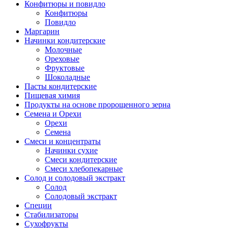
Конфитюры и повидло
Конфитюры
Повидло
Маргарин
Начинки кондитерские
Молочные
Ореховые
Фруктовые
Шоколадные
Пасты кондитерские
Пищевая химия
Продукты на основе пророщенного зерна
Семена и Орехи
Орехи
Семена
Смеси и концентраты
Начинки сухие
Смеси кондитерские
Смеси хлебопекарные
Солод и солодовый экстракт
Солод
Солодовый экстракт
Специи
Стабилизаторы
Сухофрукты