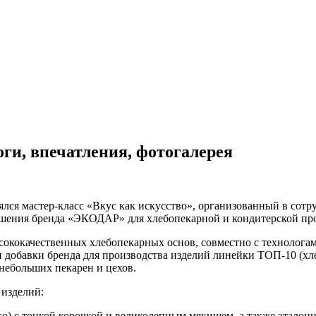
оги, впечатления, фотогалерея
ялся мастер-класс «Вкус как искусство», организованный в со
ешения бренда «ЭКОДАР» для хлебопекарной и кондитерской п
сококачественных хлебопекарных основ, совместно с технолог
 добавки бренда для производства изделий линейки ТОП-10 (хл
небольших пекарен и цехов.
 изделий:
ого) с тонкой корочкой и великолепным мякишем, а также эталон