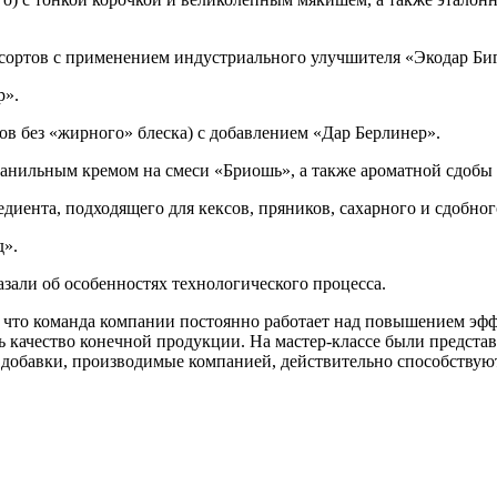
ортов с применением индустриального улучшителя «Экодар Биг
р».
в без «жирного» блеска) с добавлением «Дар Берлинер».
ванильным кремом на смеси «Бриошь», а также ароматной сдобы 
диента, подходящего для кексов, пряников, сахарного и сдобног
д».
али об особенностях технологического процесса.
 что команда компании постоянно работает над повышением эф
ь качество конечной продукции. На мастер-классе были предс
и добавки, производимые компанией, действительно способствую