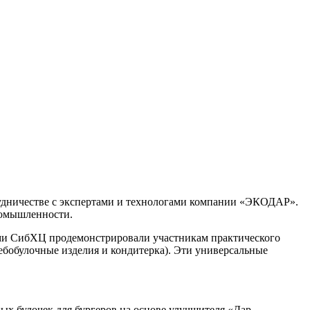
трудничестве с экспертами и технологами компании «ЭКОДАР».
ромышленности.
ами СибХЦ продемонстрировали участникам практического
ебобулочные изделия и кондитерка). Эти универсальные
ных булочек для бургеров на основе улучшителя «Дар