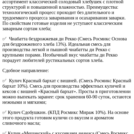
ассортимент классический солодовый хлебушек с плотной
структурой и повышенной влажностью. Преимущества:
технологический процесс проходит без длительного и
трудоемкого процесса заваривания и осахаривания заварки.
По свойствам готовые изделия не уступают классическим
заварным сортам хлеба;
✅ Чиабатта бездрожжевая ди Рекко (Смесь Росмикс Основа
для бездрожжевого хлеба 13%). Идеальная смесь для
производства легкой и пышной чиабатты ди Рекко с
крупными порами. Необычный вкус чиабатты ди Рекко
порадует любителей рустикальных сортов хлеба.
Сдобное направление:
✅ Кулич Красный бархат с вишней. (Смесь Росмикс Красный
бархат 10%). Смесь для производства эффектных куличей и
кексов с вишней «Красный бархат». Просты в приготовлении
можно выпекать заранее: срок хранения 60-90 суток, остаются
нежными и мягкими;
✅ Кулич Сдобушкин. (КПД Росмикс Мираж 10%). На основе
этого продукта готовим куличи со вкусом и ароматом
сливочного масла;
✅ Кулич «Мещанский» с кусочками ананаса (Смесь Росмикс