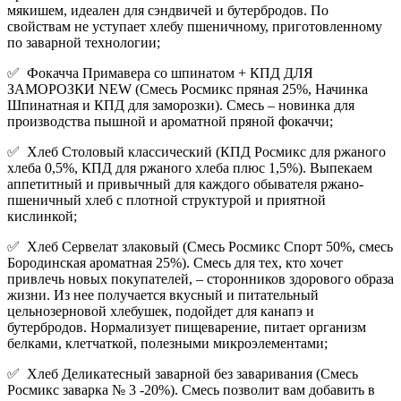
мякишем, идеален для сэндвичей и бутербродов. По
свойствам не уступает хлебу пшеничному, приготовленному
по заварной технологии;
✅ Фокачча Примавера со шпинатом + КПД ДЛЯ
ЗАМОРОЗКИ NEW (Смесь Росмикс пряная 25%, Начинка
Шпинатная и КПД для заморозки). Смесь – новинка для
производства пышной и ароматной пряной фокаччи;
✅ Хлеб Столовый классический (КПД Росмикс для ржаного
хлеба 0,5%, КПД для ржаного хлеба плюс 1,5%). Выпекаем
аппетитный и привычный для каждого обывателя ржано-
пшеничный хлеб с плотной структурой и приятной
кислинкой;
✅ Хлеб Сервелат злаковый (Смесь Росмикс Спорт 50%, смесь
Бородинская ароматная 25%). Смесь для тех, кто хочет
привлечь новых покупателей, – сторонников здорового образа
жизни. Из нее получается вкусный и питательный
цельнозерновой хлебушек, подойдет для канапэ и
бутербродов. Нормализует пищеварение, питает организм
белками, клетчаткой, полезными микроэлементами;
✅ Хлеб Деликатесный заварной без заваривания (Смесь
Росмикс заварка № 3 -20%). Смесь позволит вам добавить в